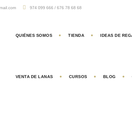
mail.com
974 099 666 / 676 78 68 68
QUIÉNES SOMOS
TIENDA
IDEAS DE RE
VENTA DE LANAS
CURSOS
BLOG