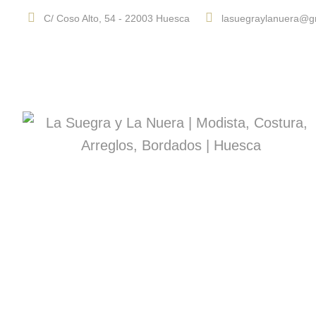
C/ Coso Alto, 54 - 22003 Huesca
lasuegraylanuera@g