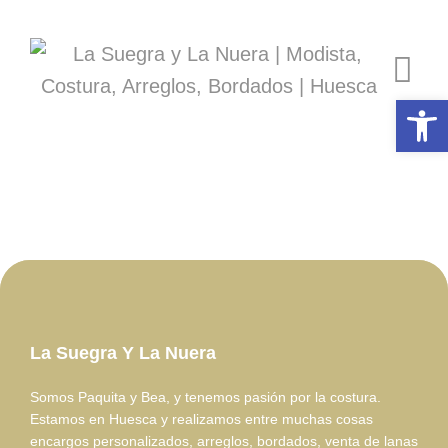
Skip
to
content
Abrir 
La Suegra Y La Nuera
Somos Paquita y Bea, y tenemos pasión por la costura.
Estamos en Huesca y realizamos entre muchas cosas
encargos personalizados, arreglos, bordados, venta de lanas